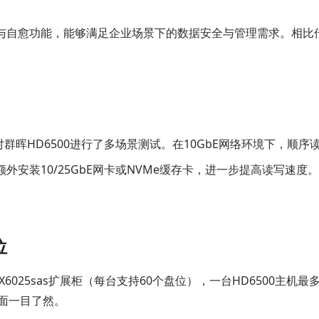
快照保护与自愈功能，能够满足企业场景下的数据安全与管理需求。相
 SSD满载，对群晖HD6500进行了多场景测试。在10GbE网络环境下，顺序
槽，可额外安装10/25GbE网卡或NVMe缓存卡，进一步提高读
位
6025sas扩展柜（每台支持60个盘位），一台HD6500主机
面一目了然。