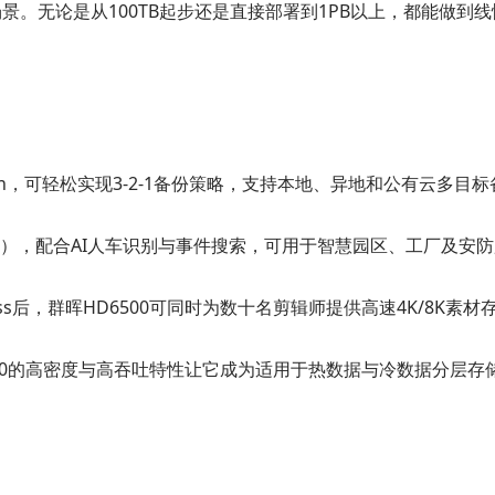
业场景。无论是从100TB起步还是直接部署到1PB以上，都能做
plication，可轻松实现3-2-1备份策略，支持本地、异地和公有云多目
摄像头（需授权），配合AI人车识别与事件搜索，可用于智慧园区、工厂及
up for Business后，群晖HD6500可同时为数十名剪辑师提供高
群晖HD6500的高密度与高吞吐特性让它成为适用于热数据与冷数据分层