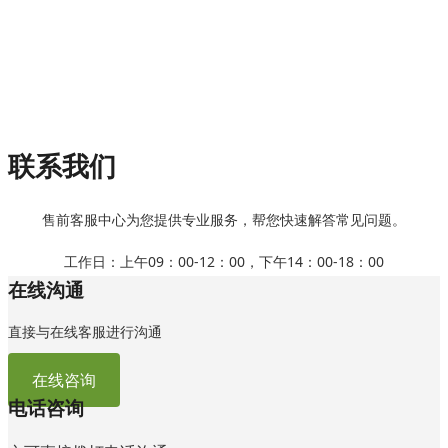
联系我们
售前客服中心为您提供专业服务，帮您快速解答常见问题。
工作日：上午09：00-12：00，下午14：00-18：00
在线沟通
直接与在线客服进行沟通
在线咨询
电话咨询