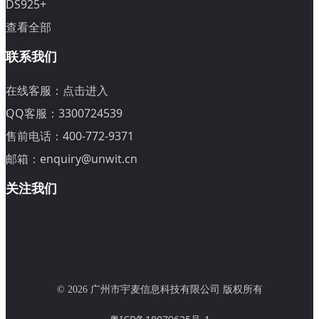
DS925+
查看全部
联系我们
在线客服：
点击进入
QQ客服：3300724539
售前电话：400-772-9371
邮箱：enquiry@unwit.cn
关注我们
© 2026 广州市宇麦信息科技有限公司 版权所有