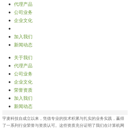
代理产品
公司业务
企业文化
荣誉资质
加入我们
新闻动态
关于我们
代理产品
公司业务
企业文化
荣誉资质
加入我们
新闻动态
宇麦科技自成立以来，凭借专业的技术积累与扎实的业务实践，赢得
了一系列行业荣誉与资质认可。这些资质充分证明了我们在计算机网