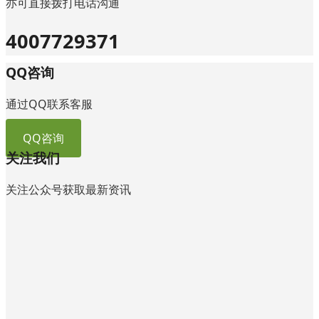
亦可直接拨打电话沟通
4007729371
QQ咨询
通过QQ联系客服
QQ咨询
关注我们
关注公众号获取最新资讯