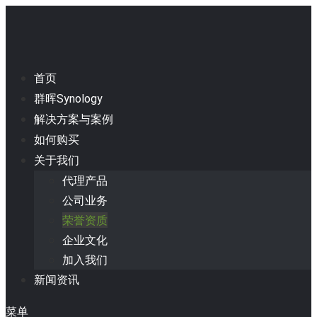
首页
群晖Synology
解决方案与案例
如何购买
关于我们
代理产品
公司业务
荣誉资质
企业文化
加入我们
新闻资讯
菜单