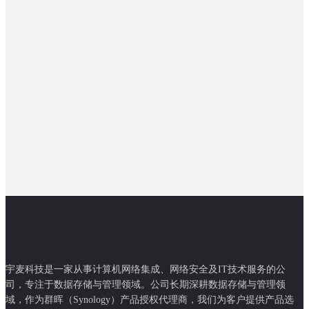
宇麦科技是一家从事计算机网络集成、网络安全及IT技术服务的公
司，专注于数据存储与管理领域。公司长期深耕数据存储与管理领
域，作为群晖（Synology）产品授权代理商，我们为客户提供产品选